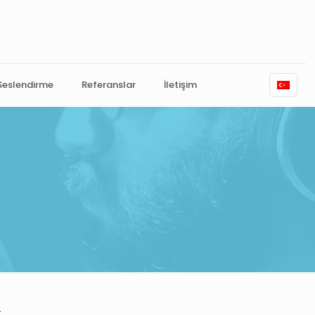
 Seslendirme
Referanslar
İletişim
.