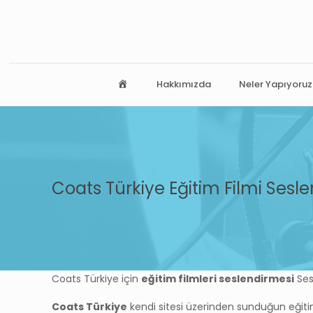
Ana Sayfa
Hakkımızda
Neler Yapıyoruz
Coats Türkiye Eğitim Filmi Sesl
Coats Türkiye için
eğitim filmleri seslendirmesi
Ses
Coats Türkiye
kendi sitesi üzerinden sunduğun eğitim 